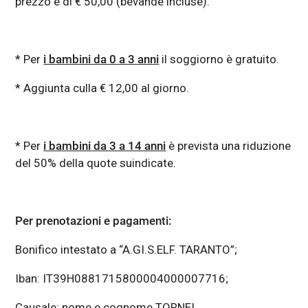
prezzo è di € 50,00 (bevande incluse).
* Per
i bambini da 0 a 3 anni
il soggiorno è gratuito.
* Aggiunta culla € 12,00 al giorno.
* Per
i bambini da 3 a 14 anni
è prevista una riduzione
del 50% della quote suindicate.
Per prenotazioni e pagamenti:
Bonifico intestato a “A.GI.S.ELF. TARANTO”;
Iban: IT39H0881715800004000007716;
Causale: nome e cognome TORNEI