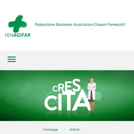
menu
>
>
Homepage
Articoli