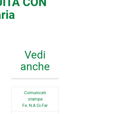
UITA CON
ria
Vedi
anche
Comunicati
stampa
Fe. N.A.Gi.Far