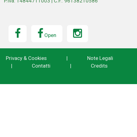
P.Iva: 14844711003 | C.F.: 96138210586
Open
Privacy & Cookies
|
Note Legali
|
Contatti
|
Credits