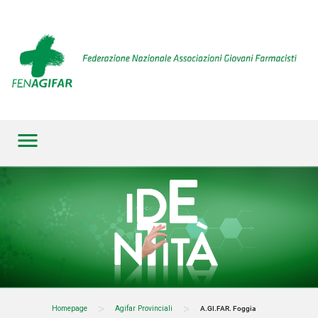
menu
>
>
Homepage
Agifar Provinciali
A.GI.FAR. Foggia